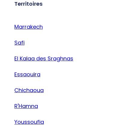
Territoires
Marrakech
Safi
El Kalaa des Sraghnas
Essaouira
Chichaoua
R'Hamna
Youssoufia