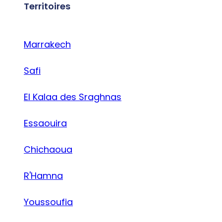
Territoires
Marrakech
Safi
El Kalaa des Sraghnas
Essaouira
Chichaoua
R'Hamna
Youssoufia