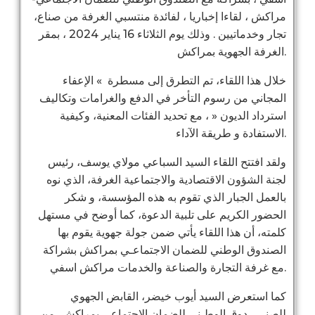
مراكش ، لقاءا إخباريا ، لفائدة منتسبي الغرفة من صناع،
تجار وخدماتيين . وذلك يوم الثلاثاء 16 يناير 2024 ، بمقر
الغرفة الجهوية بمراكش.
خلال هذا اللقاء، تم التطرق إلى
مسطرة » الإعفاء
المجاني من رسوم التأخر في الدفع والغرامات وتكاليف
استرداد الديون « ، مع تحديد الفئات المعنية، وكيفية
الاستفادة و طريقة الآداء.
ولقد افتتح اللقاء السيد السباعي مولاي يوسف، رئيس
لجنة الشؤون الاقتصادية والاجتماعية الغرفة، الذي نوه
بالعمل الجبار الذي تقوم به هذه المؤسسة، و شكر
الحضور الكريم على تلبية الدعوة، كما أوضح في مستهل
كلمته، أن هذا اللقاء يأتي ضمن جولة جهوية يقوم بها
الصندوق الوطني للضمان الاجتماعـي بمراكش بشراكة
مع غرفة التجارة والصناعة والخدمات مراكش اسفي.
كما استعرض السيد أيوب خيضر، القابض الجهوي
للصنـــــدوق الوطـني للضمان الاجتماعي بمراكش، من