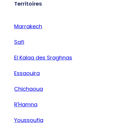
Territoires
Marrakech
Safi
El Kalaa des Sraghnas
Essaouira
Chichaoua
R'Hamna
Youssoufia