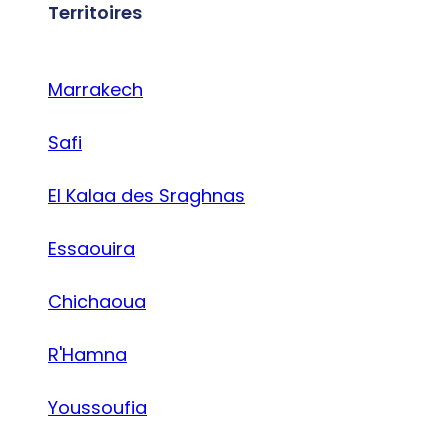
Territoires
Marrakech
Safi
El Kalaa des Sraghnas
Essaouira
Chichaoua
R'Hamna
Youssoufia