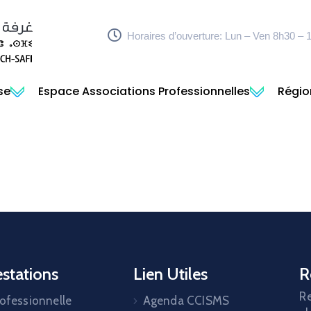
Horaires d’ouverture: Lun – Ven 8h30 – 
se
Espace Associations Professionnelles
Régio
stations
Lien Utiles
R
Re
rofessionnelle
Agenda CCISMS