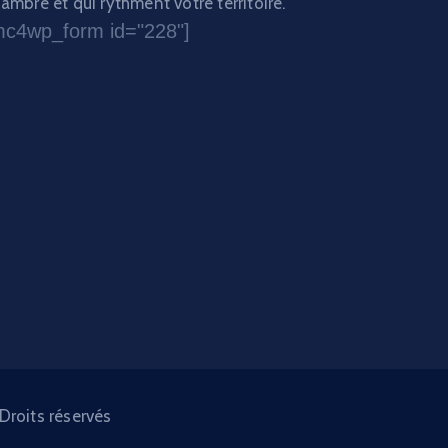
ambre et qui rythment votre territoire.
mc4wp_form id="228"]
Droits réservés