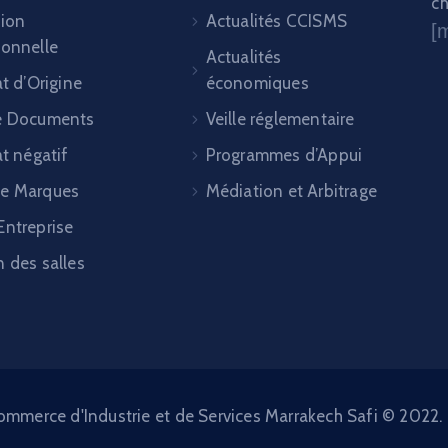
ch
tion
Actualités CCISMS
[
ionnelle
Actualités
at d’Origine
économiques
e Documents
Veille réglementaire
at négatif
Programmes d’Appui
e Marques
Médiation et Arbitrage
Entreprise
 des salles
merce d'Industrie et de Services Marrakech Safi © 2022. 