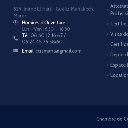
Attesta
529, Jnane El Harti- Guéliz Marrakech,
Profess
Maroc
Horaires d'Ouverture
Certific
Lun – Ven : 8:30 – 16:30
Visas d
Tél:
06 60 12 16 67 /
05 24 45 75 58/60
Certific
Email:
ccismarra@gmail.com
Dépôt d
Espace 
Location
Chambre de Com