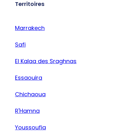
Territoires
Marrakech
Safi
El Kalaa des Sraghnas
Essaouira
Chichaoua
R'Hamna
Youssoufia