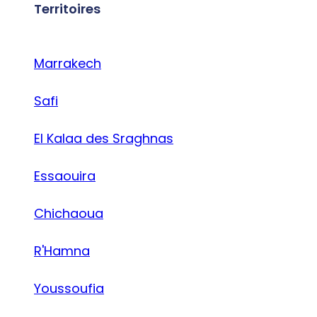
Territoires
Marrakech
Safi
El Kalaa des Sraghnas
Essaouira
Chichaoua
R'Hamna
Youssoufia