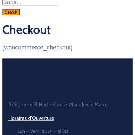
Checkout
[woocommerce_checkout]
529, Jnane El Harti- Guéliz Marrakech, Maroc
Horaires d'Ouverture
Lun – Ven : 8:30 – 16:30