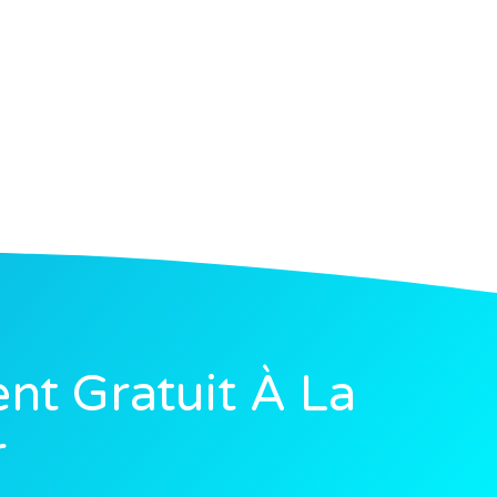
t Gratuit À La
r