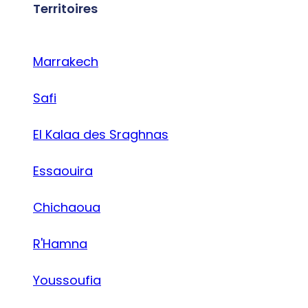
Territoires
Marrakech
Safi
El Kalaa des Sraghnas
Essaouira
Chichaoua
R'Hamna
Youssoufia